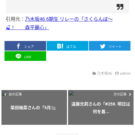
引用元：
乃木坂46 6期生 リレーの「さくらんぼ〜
🍒！ 森平麗心」
シェア
はてな
ツイート
LINE
乃木坂46
admin
前の記事
次の記事
遠藤光莉さんの「#259. 明日は
柴田柚菜さんの「5月:)」
何を着...