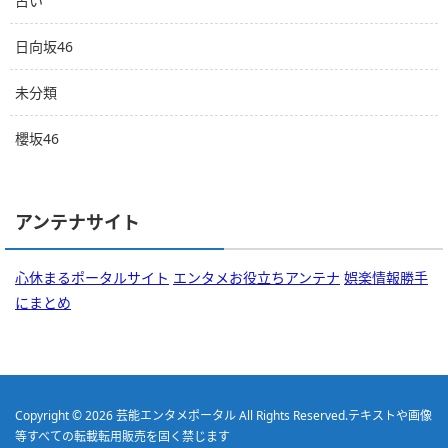
占い
日向坂46
未分類
櫻坂46
アンテナサイト
心休まるポータルサイト
エンタメお役立ちアンテナ
娯楽情報勝手
にまとめ
Copyright © 2026
芸能エンタメポータル
All Rights Reserved.
テキストや画像
等すべての転載転用販売を固く禁じます