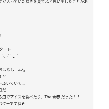
すが入っていたねぎを見てふと思い出したことがあ
！
スタート！
⋰ ⋱⋰ ⋱⋰
はなし！🚗³₃
🍖
ーふいていて…
日だ！
道でアイスを食べたり、The 青春 だった！！
ターですね🌽