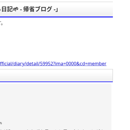
🌱 - 帰省ブログ -」
す。
fficial/diary/detail/59952?ima=0000&cd=member
