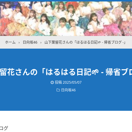
ます
ホーム
›
日向坂46
›
山下葉留花さんの「はるはる日記🌱 - 帰省ブログ -」
留花さんの「はるはる日記🌱 - 帰省ブロ
投稿
2025/05/07
日向坂46
ログ