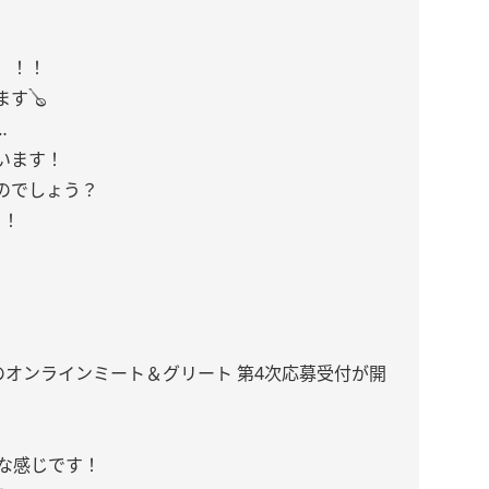
」！！
す🪕
…
います！
のでしょう？
！！
elf!」のオンラインミート＆グリート 第4次応募受付が開
な感じです！