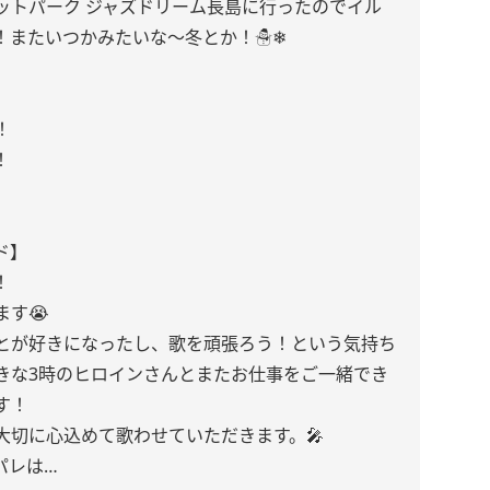
ットパーク ジャズドリーム長島に行ったのでイル
！またいつかみたいな〜冬とか！☃❄
！
！
ド】
！
す😭
とが好きになったし、歌を頑張ろう！という気持ち
きな3時のヒロインさんとまたお仕事をご一緒でき
す！
大切に心込めて歌わせていただきます。🎤
パレは…