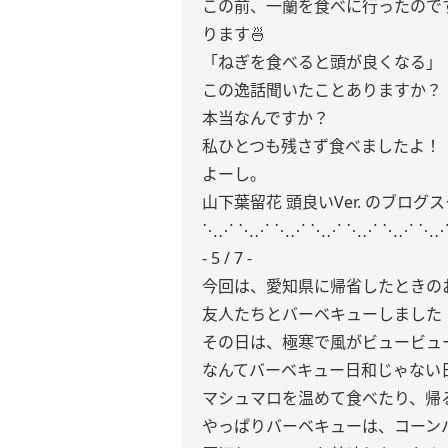
この前、一蘭を食べに行ったので
ります🍜
「ねぎを食べると頭が良くなる」
この逸話聞いたことありますか？
本当なんですか？
私ひとつも残さず食べましたよ！
よーし。
山下葉留花 頭良いVer. のブログ
⋱⋰ ⋱⋰ ⋱⋰ ⋱⋰ ⋱⋰ ⋱⋰ ⋱
- 5 / 7 -
今回は、愛知県に帰省したときのお
友人たちとバーベキューしました！
その日は、極寒で風がビュービュ
なんてバーベキュー日和じゃない
マシュマロを温めて食べたり、帰る
やっぱりバーベキューは、コーンバ