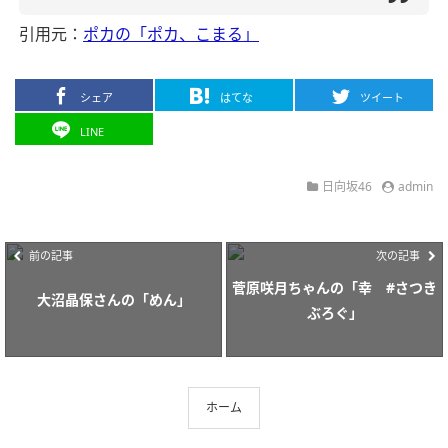
引用元：
ポカの「ポカ、こまる」
シェア
はてな
ツイート
LINE
日向坂46
admin
前の記事
次の記事
菅原咲月ちゃんの「幸 #さつき
大沼晶保さんの「めん」
ぶろぐ」
ホーム