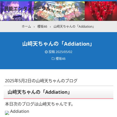
芸能エンタメポータル
坂道グループのメンバーブログを中心に紹介しています
ホーム
›
櫻坂46
›
山﨑天ちゃんの「Addiation」
山﨑天ちゃんの「Addiation」
投稿
2025/05/02
櫻坂46
2025年5月2日の山﨑天ちゃんのブログ
山﨑天ちゃんの「Addiation」
本日次のブログは山﨑天ちゃんです。
Addiation