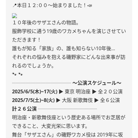
📍本日１２:００〜始まりました！📣
１０年後のサザエさんの物語。
服飾学校に通う19歳のワカメちゃんを演じさせてい
ただきます！
誰もが知る「家族」の、誰も知らない10年後…
それぞれの悩みを抱える磯野家にどんな出来事が訪
れるのでしょうか。
🐾
🐾
┈┈┈┈┈┈┈┈┈┈┈┈
〜公演スケジュール〜
2025/6/5(木)~17(火)
▶︎ 東京 明治座
▶︎ 全２０公演
2025/7/5(土)~8(火)
▶︎ 大阪 新歌舞伎
▶︎ 全６公演
計２６公演
┈┈┈┈┈┈┈┈┈┈┈┈
明治座・新歌舞伎座という歴史ある場所でお芝居が
できること、大変光栄に思います。
舞台「サザエさん」の磯野ワカメ役は
2019年に坂