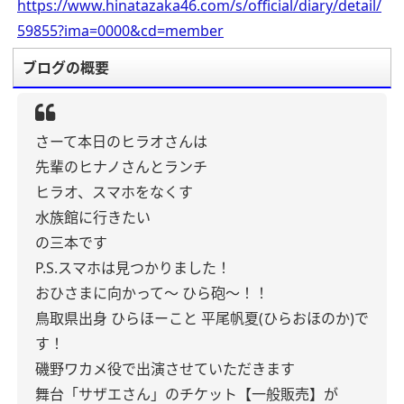
https://www.hinatazaka46.com/s/official/diary/detail/
59855?ima=0000&cd=member
ブログの概要
さーて本日のヒラオさんは
先輩のヒナノさんとランチ
ヒラオ、スマホをなくす
水族館に行きたい
の三本です
P.S.スマホは見つかりました！
おひさまに向かって〜 ひら砲〜！！
鳥取県出身 ひらほーこと
平尾帆夏(ひらおほのか)で
す！
磯野ワカメ役で出演させていただきます
舞台「サザエさん」のチケット【一般販売】が