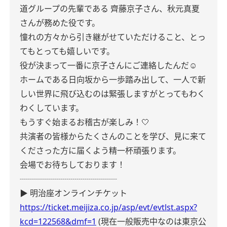
道グループの先輩である
齊藤京子さん、秋元真夏
さんが務めた役です。
憧れの方々から引き継がせていただけること、とっ
てもとっても嬉しいです。
役が決まって一番に京子さんにご連絡したんだ☺︎︎︎︎
ホームである日向坂から一歩踏み出して、一人で新
しい世界に飛び込むのは緊張しますがとってもわく
わくしています。
もうすぐ始まるお稽古が楽しみ！‎🤍
共演者の皆様からたくさんのことを学び、見に来て
くださった方に届くよう精一杯頑張ります。
会場でお待ちしております！
┈┈┈┈┈┈┈┈┈┈┈┈
▶︎ 明治座オンラインチケット
https://ticket.meijiza.co.jp/asp/evt/evtlst.aspx?
kcd=122568&dmf=1
(現在一般販売中なのは東京公