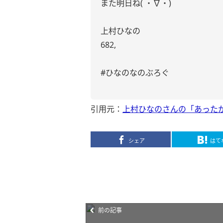
また明日ね( ・∇・)
上村ひなの
682,
#ひなのなのぶろぐ
引用元：
上村ひなのさんの「あった
シェア
はて
前の記事