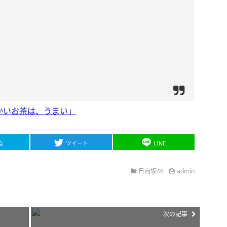
かいお茶は、うまい」
な
ツイート
LINE
日向坂46
admin
次の記事