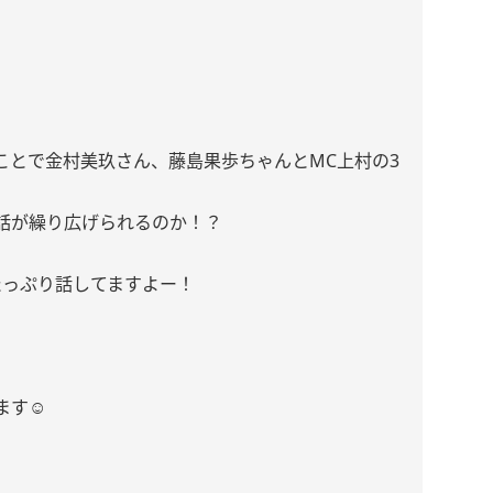
ことで金村美玖さん、藤島果歩ちゃんとMC上村の3
話が繰り広げられるのか！？
たっぷり話してますよー！
す☺️