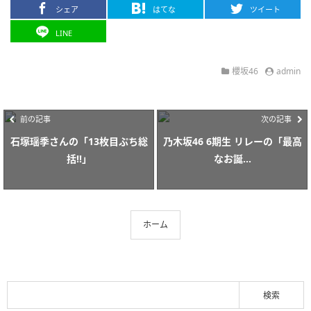
シェア
はてな
ツイート
LINE
櫻坂46
admin
前の記事
次の記事
石塚瑶季さんの「13枚目ぷち総
乃木坂46 6期生 リレーの「最高
括‼︎」
なお誕...
ホーム