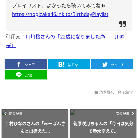
プレイリスト、よかったら聴いてみてね💫
https://nogizaka46.lnk.to/BirthdayPlaylist
引用元：
川﨑桜さんの「22歳になりました🎂 川﨑
桜」
シェア
はてな
ツイート
LINE
乃木坂46
admin
前の記事
次の記事
上村ひなのさんの「みーぱんさ
菅原咲月ちゃんの「今日は気分
んと出逢えた...
で香水変えて...