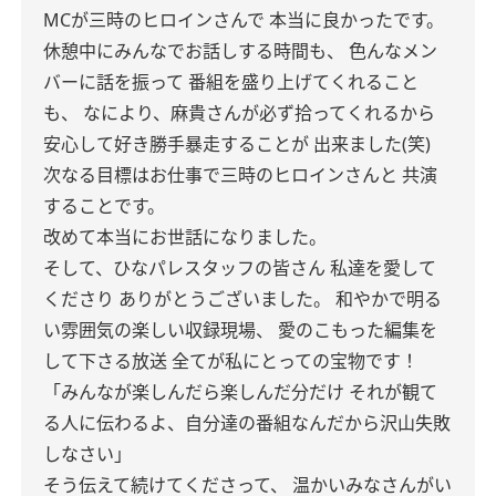
MCが三時のヒロインさんで
本当に良かったです。
休憩中にみんなでお話しする時間も、
色んなメン
バーに話を振って
番組を盛り上げてくれること
も、
なにより、麻貴さんが必ず拾ってくれるから
安心して好き勝手暴走することが
出来ました(笑)
次なる目標はお仕事で三時のヒロインさんと
共演
することです。
改めて本当にお世話になりました。
そして、ひなパレスタッフの皆さん
私達を愛して
くださり
ありがとうございました。
和やかで明る
い雰囲気の楽しい収録現場、
愛のこもった編集を
して下さる放送
全てが私にとっての宝物です！
「みんなが楽しんだら楽しんだ分だけ
それが観て
る人に伝わるよ、自分達の番組なんだから沢山失敗
しなさい」
そう伝えて続けてくださって、
温かいみなさんがい