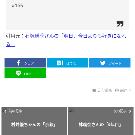
#165
引用元：
石塚瑶季さんの「明日、今日よりも好きになれ
る」
シェア
はてな
ツイート
LINE
日向坂46
admin
前の記事
次の記事
村井優ちゃんの「京都」
林瑠奈さんの「6年目」