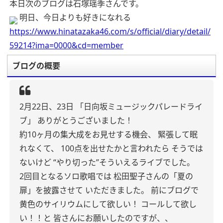
本日次のブログは石塚瑶季さんです。
明日、今日よりも好きになれる
https://www.hinatazaka46.com/s/official/diary/detail/
59214?ima=0000&cd=member
ブログの概要
2月22日、23日
「日向坂ミュージックパレードライ
ブ」
ありがとうございました！
約10ヶ月の集大成をお見せする機会、
緊張して眠
れなくて、
100点を出せたかと言われたら
そうでは
ないけど
“やり切った”そういえるライブでした。
2回目となるソロ歌唱では
松田聖子さんの「夏の
扉」を披露させて
いただきました。
前にブログで
黄色のサイリウムにして欲しい！
コールして欲し
い！！と
皆さんにお願いしたのですが、、