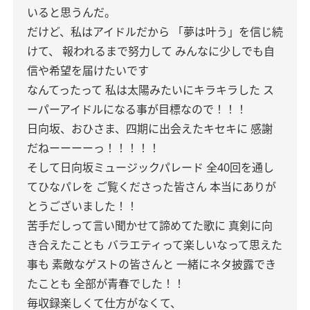
いると思うんだ。
だけど、私はアイドルだから
「夢は叶う」を信じ続
けて、
報われるまで努力して
みんなに少しでも自
信や希望を届けたいです
なんてったって
私は太陽みたいにキラキラした
ス
ーパーアイドルになる事が目標なので！！！
日向坂、おひさま、四期に出会えたキセキに
感謝
だねーーーーっ！！！！！
そして日向坂ミュージックパレード
全40回を通し
てひなパレを
ご覧くださった皆さん
本当にありが
とうございました！！
苦手だしって言い聞かせて諦めてた歌に
真剣に向
き合えたことも
バラエティって楽しいなって思えた
事も
素敵なゲストの皆さんと
一緒にネタ披露でき
たことも
全部が青春でした！！
毎収録楽しくて仕方がなくて、