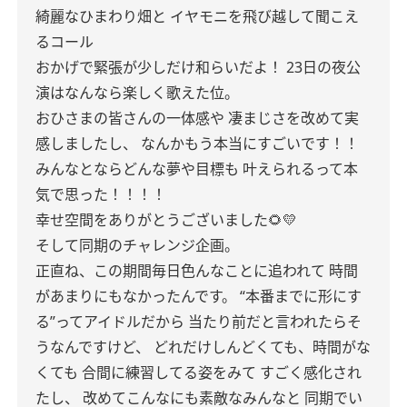
綺麗なひまわり畑と
イヤモニを飛び越して聞こえ
るコール
おかげで緊張が少しだけ和らいだよ！
23日の夜公
演はなんなら楽しく歌えた位。
おひさまの皆さんの一体感や
凄まじさを改めて実
感しましたし、
なんかもう本当にすごいです！！
みんなとならどんな夢や目標も
叶えられるって本
気で思った！！！！
幸せ空間をありがとうございました🌻💛
そして同期のチャレンジ企画。
正直ね、この期間毎日色んなことに追われて
時間
があまりにもなかったんです。
“本番までに形にす
る”ってアイドルだから
当たり前だと言われたらそ
うなんですけど、
どれだけしんどくても、時間がな
くても
合間に練習してる姿をみて
すごく感化され
たし、
改めてこんなにも素敵なみんなと
同期でい