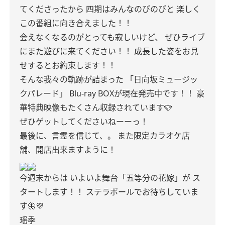
てくださったから
四期はみんなのびのびと
楽しく
この番組に向き合えました！！
会えなくなるのがとっても寂しいけど、
ぜひライブ
にまた遊びに来てください！！
成長した姿をお見
せするとお約束します！！
そんな我々の軌跡が詰まった
「日向坂ミュージッ
クパレード」
Blu-ray BOXが現在発売中です！！
豪
華特典映像もたくさん収録されています🩵
ぜひゲットしてくださいねーーっ！
最後に、言霊を信じて、。
また限定カラオケ店
舗、開店出来ますように！
今週末からは
いよいよ舞台「五等分の花嫁」が
ス
タートします！！
ステラボールでお待ちしていま
す🦋💜
瑶季