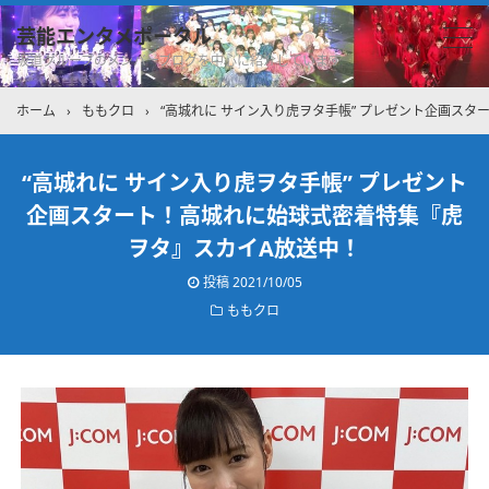
芸能エンタメポータル
坂道グループのメンバーブログを中心に紹介しています
ホーム
›
ももクロ
›
“高城れに サイン入り虎ヲタ手帳” プレゼント企画ス
“高城れに サイン入り虎ヲタ手帳” プレゼント
企画スタート！高城れに始球式密着特集『虎
ヲタ』スカイA放送中！
投稿
2021/10/05
ももクロ