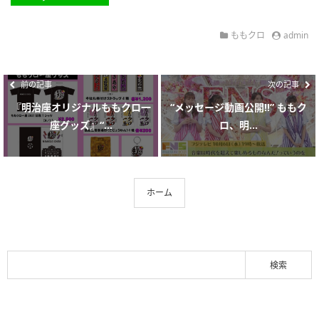
ももクロ
admin
前の記事
次の記事
『明治座オリジナルももクロ一
“メッセージ動画公開!!” ももク
座グッズ』“...
ロ、明...
ホーム