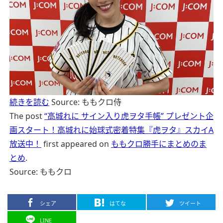
続きを読む
Source: ももクロ侍
The post
“高城れに サイン入り虎ヲタ手帳” プレゼント企
画スタート！高城れに始球式密着特集『虎ヲタ』スカイA
放送中！
first appeared on
ももクロ勝手にまとめのま
とめ
.
Source: ももクロ
シェア
はてな
ツイート
LINE