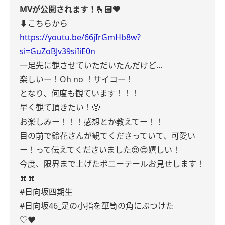
MVが公開されます！🫰🏻💗
⬇️こちらから
https://youtu.be/66jIrGmHb8w?
si=GuZoBJv39siIiE0n
一足先に観させていただいたんだけど…
楽しいー！Oh no ！サイコー！
となり、何度も観ています！！！
早く観て頂きたい！🥺
お楽しみー！！！感想とか教えてー！！
目の前で鈴花さんが観てくださっていて、可愛い
ー！って伝えてくださいました😍😍嬉しい！
今度、限界まで上げたポニーテールお見せします！
🫨🫨
#日向坂四期生
#日向坂46_足の小指を箪笥の角にぶつけた
♡♥