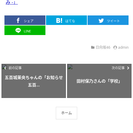
み -」
シェア
はてな
ツイート
LINE
日向坂46
admin
前の記事
次の記事
五百城茉央ちゃんの「お知らせ
田村保乃さんの「学校」
五百...
ホーム