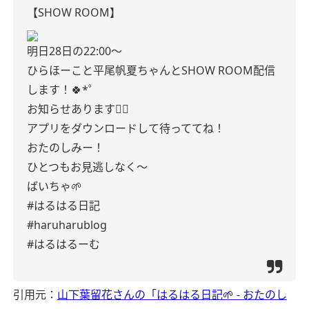
【SHOW ROOM】
明日28日の22:00〜
ひらほーこと平尾帆夏ちゃんとSHOW ROOM配信
します！🍀*゜
お知らせあります💁‍♀️
アプリをダウンロードして待っててね！
おたのしみー！
ひとつもお見逃しなく〜
ばいちゃ🌱
#はるはる日記
#haruharublog
#はるはるーむ
引用元：
山下葉留花さんの「はるはる日記🌱 - おたのし