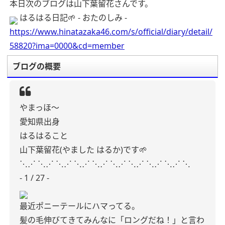
本日次のブログは山下葉留花さんです。
はるはる日記🌱 - おたのしみ -
https://www.hinatazaka46.com/s/official/diary/detail/
58820?ima=0000&cd=member
ブログの概要
やまっほ〜
愛知県出身
はるはること
山下葉留花(やました はるか)です🌱
⋱⋰ ⋱⋰ ⋱⋰ ⋱⋰ ⋱⋰ ⋱⋰ ⋱⋰ ⋱⋰ ⋱⋰ ⋱
- 1 / 27 -
最近ポニーテールにハマってる。
髪の毛伸びてきてみんなに「ロングだね！」と言わ