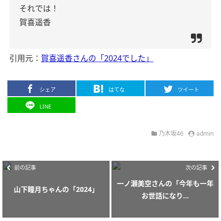
それでは！
賀喜遥香
引用元：
賀喜遥香さんの「2024でした」
シェア
はてな
ツイート
LINE
乃木坂46
admin
前の記事
次の記事
一ノ瀬美空さんの「今年も一年
山下瞳月ちゃんの「2024」
お世話になり...