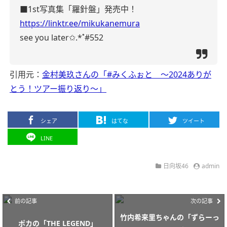
■1st写真集「羅針盤」発売中！
https://linktr.ee/mikukanemura
see you later✩.*˚#552
引用元：
金村美玖さんの「#みくふぉと 〜2024ありが
とう！ツアー振り返り〜」
シェア
はてな
ツイート
LINE
日向坂46
admin
前の記事
次の記事
竹内希来里ちゃんの「ずらーっ
ポカの「THE LEGEND」