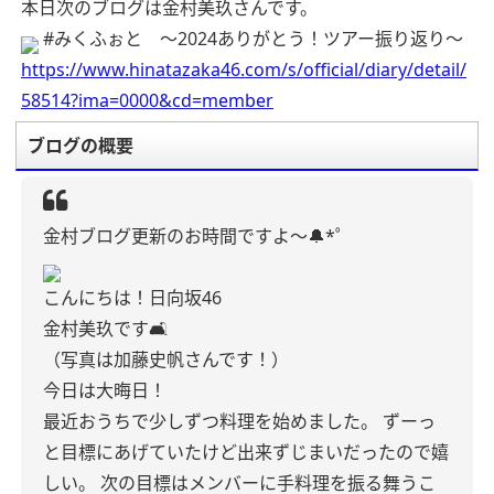
本日次のブログは金村美玖さんです。
#みくふぉと 〜2024ありがとう！ツアー振り返り〜
https://www.hinatazaka46.com/s/official/diary/detail/
58514?ima=0000&cd=member
ブログの概要
金村ブログ更新のお時間ですよ〜🔔*゜
こんにちは！日向坂46
金村美玖です🛋
（写真は加藤史帆さんです！）
今日は大晦日！
最近おうちで少しずつ料理を始めました。
ずーっ
と目標にあげていたけど出来ずじまいだったので嬉
しい。
次の目標はメンバーに手料理を振る舞うこ