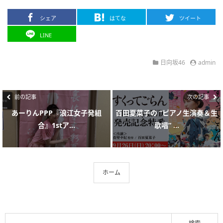
シェア
はてな
ツイート
LINE
日向坂46
admin
前の記事
次の記事
あーりんPPP『浪江女子発組
百田夏菜子の “ピアノ生演奏＆生
合』1stア...
歌唱” ...
ホーム