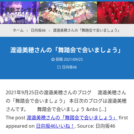
芸能エンタメポータル
坂道グループのメンバーブログを中心に紹介しています
ホーム
›
日向坂46
›
渡邉美穂さんの「舞踏会で会いましょう」
渡邉美穂さんの「舞踏会で会いましょう」
投稿
2021/09/25
日向坂46
2021年9月25日の渡邉美穂さんのブログ 渡邉美穂さん
の「舞踏会で会いましょう」 本日次のブログは渡邉美穂
さんです。 舞踏会で会いましょう &nbs […]
The post
渡邉美穂さんの「舞踏会で会いましょう」
first
appeared on
日向坂46いいね！
.
Source: 日向坂46