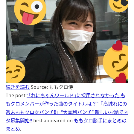
続きを読む
Source: ももクロ侍
The post
“｢れにちゃんワールド｣に採用されなかった も
もクロメンバーが作った曲のタイトルは？”『高城れにの
週末ももクロ☆パンチ!!』“大喜利パンチ” 新しいお題でネ
タ募集開始!!
first appeared on
ももクロ勝手にまとめの
まとめ
.