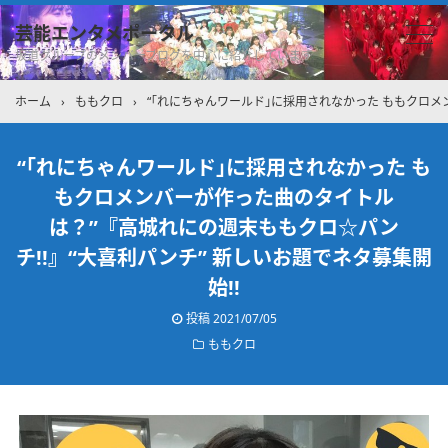
芸能エンタメポータル
坂道グループのメンバーブログを中心に紹介しています
ホーム
›
ももクロ
›
“｢れにちゃんワールド｣に採用されなかった ももクロメ
“｢れにちゃんワールド｣に採用されなかった も
もクロメンバーが作った曲のタイトル
は？”『高城れにの週末ももクロ☆パン
チ!!』“大喜利パンチ” 新しいお題でネタ募集開
始!!
投稿
2021/07/05
ももクロ