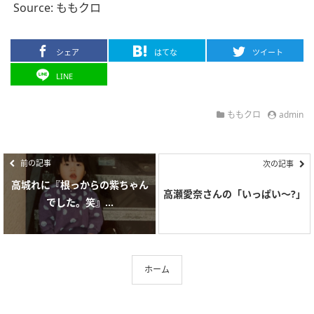
Source: ももクロ
シェア
はてな
ツイート
LINE
ももクロ
admin
前の記事
次の記事
高城れに『根っからの紫ちゃん
高瀬愛奈さんの「いっぱい〜?」
でした。笑』...
ホーム