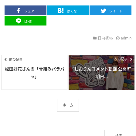
シェア
はてな
ツイート
LINE
日向坂46
admin
次の記事
前の記事
松田好花さんの「骨組みバラバ
“しおりんコメント動画 公開!!”
ラ」
明日...
ホーム