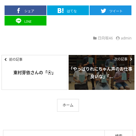
シェア
はてな
ツイート
LINE
日向坂46
admin
次の記事
前の記事
｢やっぱりれにちゃん声のお仕事
東村芽依さんの「⚽️」
良いな」｢...
ホーム