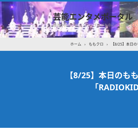
芸能エンタメポータル
坂道グループのメンバーブログを中心に紹介してい
ホーム
›
ももクロ
›
【8/25】本日
【8/25】本日のも
｢RADIO