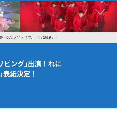
！あーりん｢メゾン ド フルール｣表紙決定！
オリビング｣出演！れに
ル｣表紙決定！