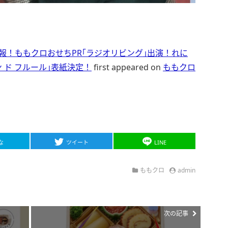
情報！ももクロおせちPR｢ラジオリビング｣出演！れに
ゾン ド フルール｣表紙決定！
first appeared on
ももクロ
な
ツイート
LINE
ももクロ
admin
次の記事